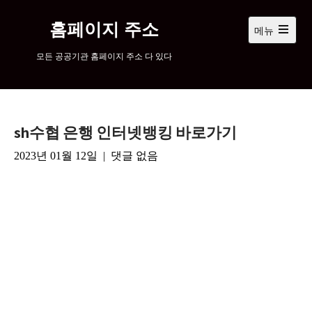
컨
텐
홈페이지 주소
메뉴
츠
메
인
로
모든 공공기관 홈페이지 주소 다 있다
메
넘
뉴
어
열
기
가
기
sh수협 은행 인터넷뱅킹 바로가기
2023년 01월 12일
|
댓글 없음