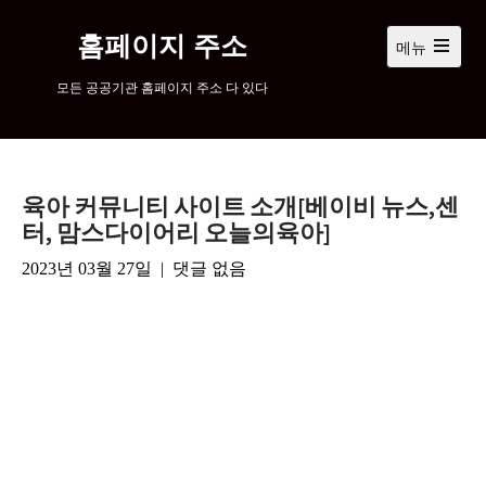
컨
텐
홈페이지 주소
메뉴
츠
메
인
로
모든 공공기관 홈페이지 주소 다 있다
메
넘
뉴
어
열
기
가
기
육아 커뮤니티 사이트 소개[베이비 뉴스,센
터, 맘스다이어리 오늘의육아]
2023년 03월 27일
|
댓글 없음