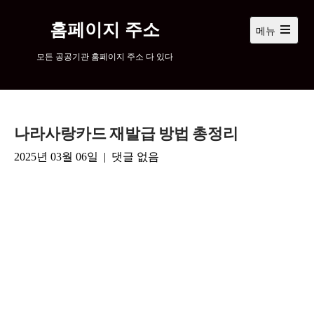
컨
텐
홈페이지 주소
메뉴
츠
메
인
로
모든 공공기관 홈페이지 주소 다 있다
메
넘
뉴
어
열
기
가
기
나라사랑카드 재발급 방법 총정리
2025년 03월 06일
|
댓글 없음